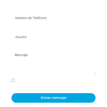
Teléfono
Asunto
Mensaje
He leído y Acepto el
Aviso Legal
y la Política de
Privacidad.
Enviar mensaje