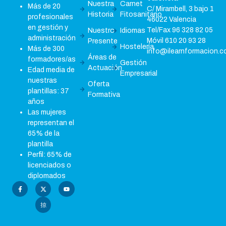
Nuestra
Carnet
Más de 20
C/ Mirambell, 3 bajo 1
Historia
Fitosanitario
profesionales
46022 Valencia
en gestión y
Tel/Fax 96 328 82 05
Nuestro
Idiomas
administración
Móvil 610 20 93 28
Presente
Hostelería
Más de 300
info@ilearnformacion.
Áreas de
formadores/as
Gestión
Actuación
Edad media de
Empresarial
nuestras
Oferta
plantillas: 37
Formativa
años
Las mujeres
representan el
65% de la
plantilla
Perfil: 65% de
licenciados o
diplomados